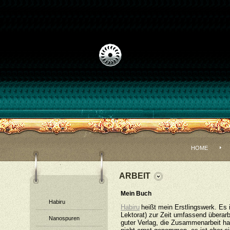
HOME
ARBEIT
Mein Buch
Habiru
Habiru
heißt mein Erstlingswerk. Es 
Lektorat) zur Zeit umfassend überarb
Nanospuren
guter Verlag, die Zusammenarbeit ha